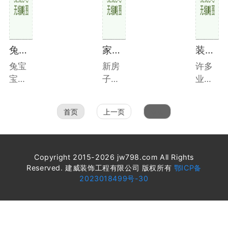
兔宝宝板材如何
家装水管走顶还是走地面
装修攻略及关键点
兔宝
新房
许多
宝板
子装
业主
材是
修，
在装
德华
至少
修前
首页
上一页
末页
兔宝
房屋
阅读
宝装
的自
了很
饰设
来水
多相
计新
管仅
关文
Copyright 2015-2026 jw798.com All Rights
材有
仅进
章。
Reserved. 建威装饰工程有限公司 版权所有
鄂ICP备
2023018499号-30
限责
水口
他们
任公
到1个
大多
司的
部
数人
商
位，
都谈